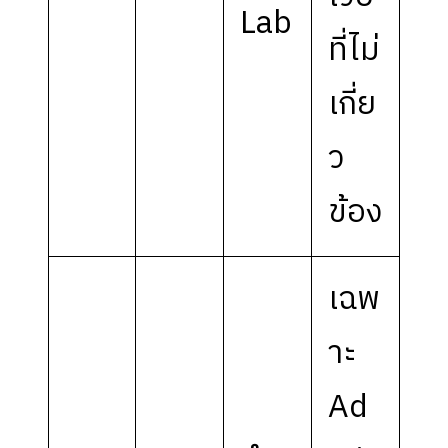
Lab
ที่ไม่
เกี่ย
ว
ข้อง
เฉพ
าะ
Ad