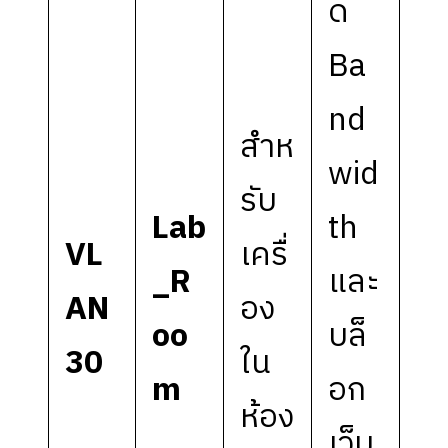
ด
Ba
nd
สำห
wid
รับ
Lab
th
VL
เครื่
_R
และ
AN
อง
oo
บล็
30
ใน
m
อก
ห้อง
เว็บ