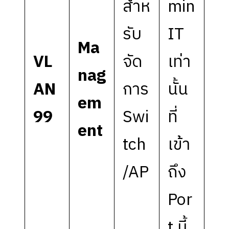
สำห
min
รับ
IT
Ma
VL
จัด
เท่า
nag
AN
การ
นั้น
em
99
Swi
ที่
ent
tch
เข้า
/AP
ถึง
Por
t นี้