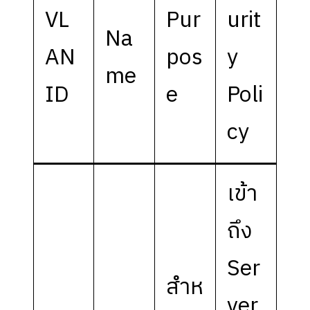
VL
Pur
urit
Na
AN
pos
y
me
ID
e
Poli
cy
เข้า
ถึง
Ser
สำห
ver