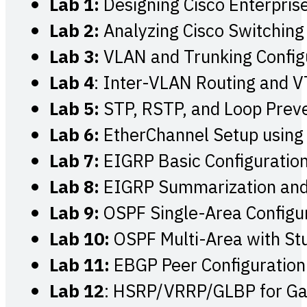
Lab 1:
Designing Cisco Enterpris
Lab 2:
Analyzing Cisco Switchin
Lab 3:
VLAN and Trunking Config
Lab 4
: Inter-VLAN Routing and 
Lab 5:
STP, RSTP, and Loop Prev
Lab 6:
EtherChannel Setup using
Lab 7:
EIGRP Basic Configuration 
Lab 8:
EIGRP Summarization and 
Lab 9:
OSPF Single-Area Configu
Lab 10:
OSPF Multi-Area with S
Lab 11:
EBGP Peer Configuration a
Lab 12
: HSRP/VRRP/GLBP for G